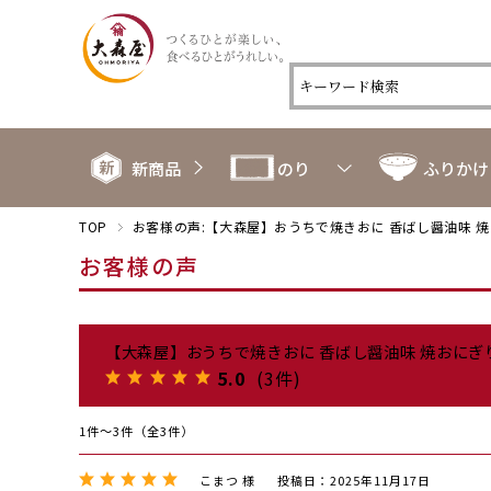
新商品
のり
ふりかけ
TOP
お客様の声:【大森屋】おうちで焼きおに 香ばし醤油味 
お客様の声
【大森屋】おうちで焼きおに 香ばし醤油味 焼おに
5.0
(3件)
1件～3件（全3件）
こまつ 様
投稿日：2025年11月17日