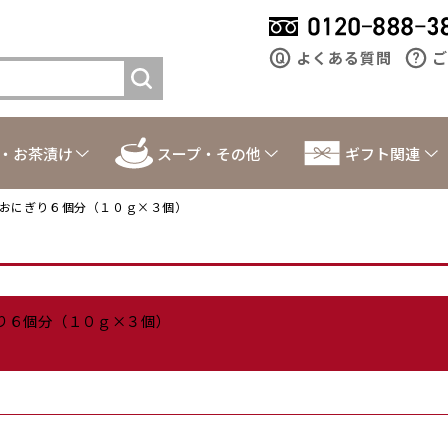
よくある質問
ご
・お茶漬け
スープ・その他
ギフト関連
焼おにぎり６個分（１０ｇ×３個）
ぎり６個分（１０ｇ×３個）