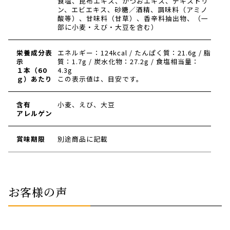
食塩、昆布エキス、かつおエキス、デキストリ
ン、エビエキス、砂糖／酒精、調味料（アミノ
酸等）、甘味料（甘草）、香辛料抽出物、（一
部に小麦・えび・大豆を含む）
栄養成分表
エネルギー：124kcal / たんぱく質：21.6g / 脂
示
質：1.7g / 炭水化物：27.2g / 食塩相当量：
１本（60
4.3g
ｇ）あたり
この表示値は、目安です。
含有
小麦、えび、大豆
アレルゲン
賞味期限
別途商品に記載
お客様の声