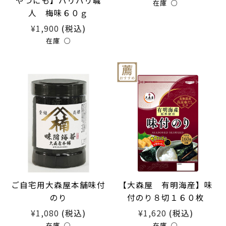
やつにも】バリバリ職
在庫 ○
人 梅味６０ｇ
¥1,900
(税込)
在庫 ○
ご自宅用大森屋本舗味付
【大森屋 有明海産】味
のり
付のり８切１６０枚
¥1,080
¥1,620
(税込)
(税込)
在庫 ○
在庫 ○