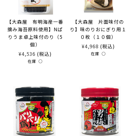
【大森屋 有明海産一番
【大森屋 片面味付の
摘み海苔原料使用】Nぱ
り】味のりおにぎり用１
りうま卓上味付のり（5
０枚（１０個）
個）
¥4,968
(税込)
¥4,536
(税込)
在庫 ○
在庫 ○