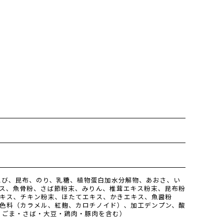
えび、昆布、のり、乳糖、植物蛋白加水分解物、あおさ、い
ス、魚骨粉、さば節粉末、みりん、椎茸エキス粉末、昆布粉
キス、チキン粉末、ほたてエキス、かきエキス、魚醤粉
色料（カラメル、紅麹、カロチノイド）、加工デンプン、酸
・ごま・さば・大豆・鶏肉・豚肉を含む）