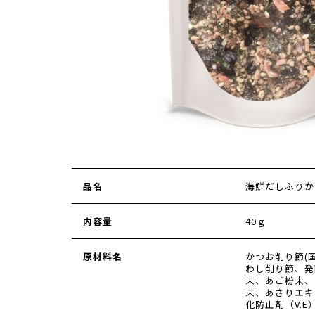
品名
海鮮だしふりか
内容量
40ｇ
原材料名
かつお削り節(
わし削り節、発
末、あご粉末、
末、あさりエキ
化防止剤（V.