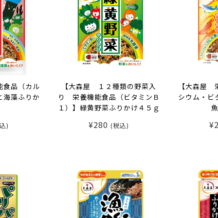
能食品（カル
【大森屋 １２種類の野菜入
【大森屋 
と海藻ふりか
り 栄養機能食品（ビタミンＢ
シウム・ビ
１）】緑黄野菜ふりかけ４５ｇ
¥280
¥
込)
(税込)