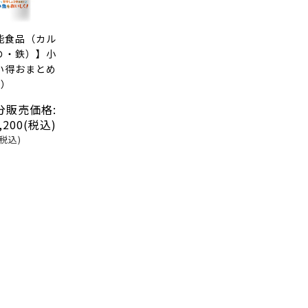
能食品（カル
Ｄ・鉄）】小
い得おまとめ
個）
分販売価格:
,200
(税込)
(税込)