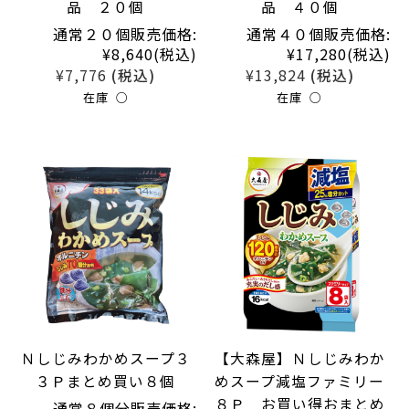
品 ２０個
品 ４０個
通常２０個販売価格:
通常４０個販売価格:
¥8,640
(税込)
¥17,280
(税込)
¥7,776
¥13,824
(税込)
(税込)
在庫 ○
在庫 ○
Ｎしじみわかめスープ３
【大森屋】Ｎしじみわか
３Ｐまとめ買い８個
めスープ減塩ファミリー
８Ｐ お買い得おまとめ
通常８個分販売価格: