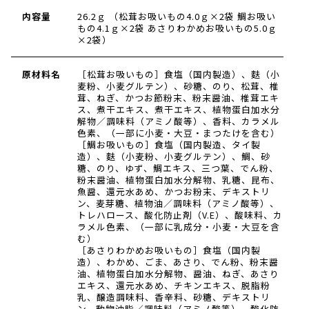
内容量
26.2ｇ （松茸お吸いもの4.0ｇ×2袋 鯛お吸い
もの4.1ｇ×2袋 あさりわかめお吸いもの5.0ｇ
×2袋）
原材料名
［松茸お吸いもの］食塩（国内製造）、麩（小
麦粉、小麦グルテン）、砂糖、のり、松茸、椎
茸、ねぎ、かつお節粉末、粉末醤油、椎茸エキ
ス、煮干エキス、煮干エキス、植物蛋白加水分
解物／調味料（アミノ酸等）、香料、カラメル
色素、（一部に小麦・大豆・まつたけを含む）
［鯛お吸いもの］食塩（国内製造、タイ製
造）、麩（小麦粉、小麦グルテン）、鯛、砂
糖、のり、ゆず、鯛エキス、三つ葉、でん粉、
粉末醤油、植物蛋白加水分解物、乳糖、昆布、
魚醤、還元水あめ、かつお粉末、デキストリ
ン、麦芽糖、植物油／調味料（アミノ酸等）、
トレハロース、酸化防止剤（V.E）、酸味料、カ
ラメル色素、（一部に乳成分・小麦・大豆を含
む）
［あさりわかめお吸いもの］食塩（国内製
造）、わかめ、ごま、あさり、でん粉、粉末醤
油、植物蛋白加水分解物、醤油、ねぎ、あさり
エキス、還元水あめ、チキンエキス、脱脂粉
乳、醸造調味料、香辛料、砂糖、デキストリ
ン、動物油脂／調味料（アミノ酸等）、酸化防