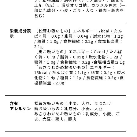
止剤（V.E）、環状オリゴ糖、カラメル色素（一
部に乳成分・小麦・ごま・大豆・鶏肉・豚肉を
含む）
栄養成分表
［松茸お吸いもの］エネルギー：7kcal / たん
示
ぱく質：0.6g / 脂質：0.04g / 炭水化物：1.2g
/ 糖質：1.0g / 食物繊維：0.2g / 食塩相当量：
2.1g
［鯛お吸いもの］エネルギー：8kcal / たんぱ
く質：0.7g / 脂質：0.05g / 炭水化物：1.2g /
糖質：1.0g / 食物繊維：0.2g /食塩相当量:2.1g
［あさりわかめお吸いもの］エネルギー：
13kcal / たんぱく質：1.1g / 脂質：0.4g / 炭水
化物：1.4g / 糖質：1.1g / 食物繊維：0.3g /食
塩相当量：2.0g
含有
松茸お吸いもの：小麦、大豆、まつたけ
アレルゲン
鯛お吸いもの：乳成分、小麦、大豆
あさりわかめお吸いもの：乳成分、小麦、ご
ま、大豆、鶏肉、豚肉