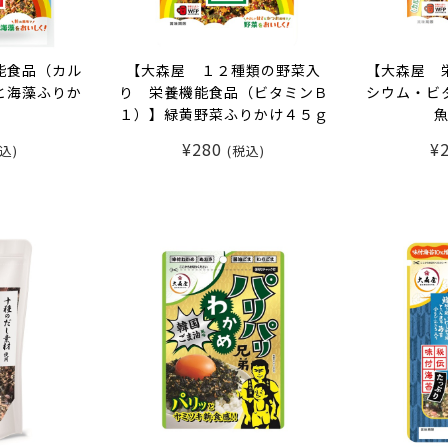
能食品（カル
【大森屋 １２種類の野菜入
【大森屋 
と海藻ふりか
り 栄養機能食品（ビタミンＢ
シウム・ビ
１）】緑黄野菜ふりかけ４５ｇ
¥280
¥
込)
(税込)