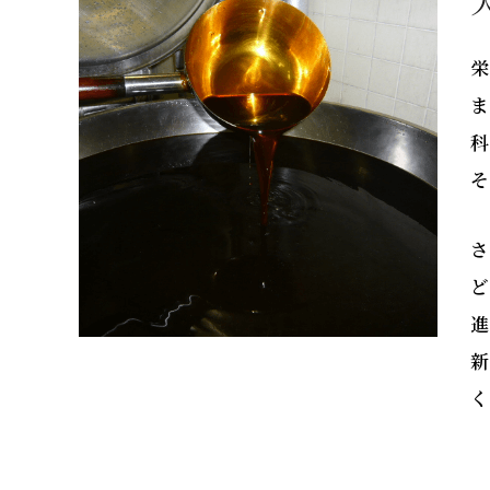
栄
ま
科
そ
さ
ど
進
新
く